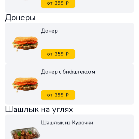
от 399 ₽
Донеры
Донер
от 359 ₽
Донер с бифштексом
от 399 ₽
Шашлык на углях
Шашлык из Курочки