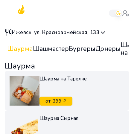
Ижевск, ул. Красноармейская, 133
Ша
Шаурма
Шашмастер
Бургеры
Донеры
на у
Шаурма
Шаурма на Тарелке
от 399 ₽
Шаурма Сырная